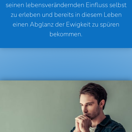
seinen lebensverändernden Einfluss selbst
zu erleben und bereits in diesem Leben
einen Abglanz der Ewigkeit zu spüren
bekommen.