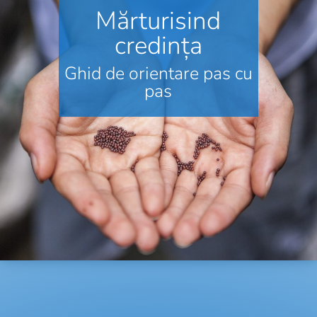
Mărturisind
credința
Ghid de orientare pas cu
pas