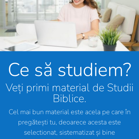
Ce să studiem?
Veți primi material de Studii
Biblice.
Cel mai bun material este acela pe care în
pregătești tu, deoarece acesta este
selectionat, sistematizat și bine