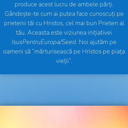
produce acest lucru de ambele părți.
Gândește-te cum ai putea face cunoscuți pe
prietenii tăi cu Hristos, cel mai bun Prieten al
tău. Aceasta este viziunea inițiativei
IsusPentruEuropa/Seed
. Noi ajutăm pe
oameni să ”mărturisească pe Hristos pe piața
vieții”.