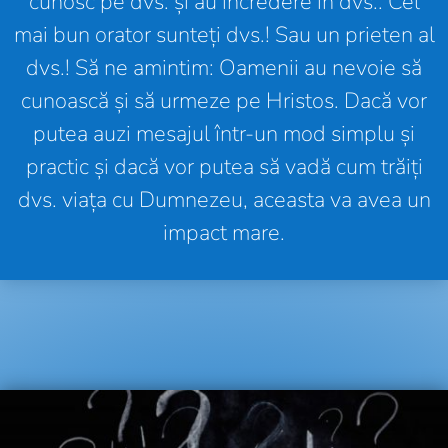
cunosc pe dvs. și au încredere în dvs.: Cel
mai bun orator sunteți dvs.! Sau un prieten al
dvs.! Să ne amintim: Oamenii au nevoie să
cunoască și să urmeze pe Hristos. Dacă vor
putea auzi mesajul într-un mod simplu și
practic și dacă vor putea să vadă cum trăiți
dvs. viața cu Dumnezeu, aceasta va avea un
impact mare.