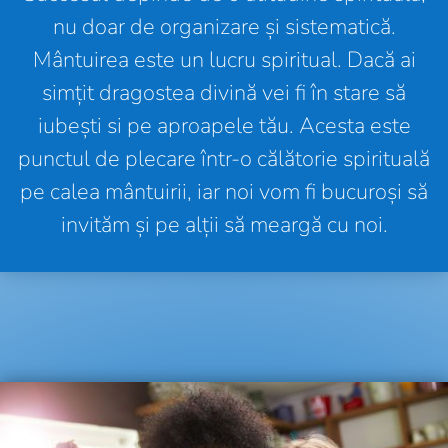
nu doar de organizare și sistematică.
Mântuirea este un lucru spiritual. Dacă ai
simțit dragostea divină vei fi în stare să
iubești si pe aproapele tău. Acesta este
punctul de plecare într-o călătorie spirituală
pe calea mântuirii, iar noi vom fi bucuroși să
invităm și pe alții să meargă cu noi.