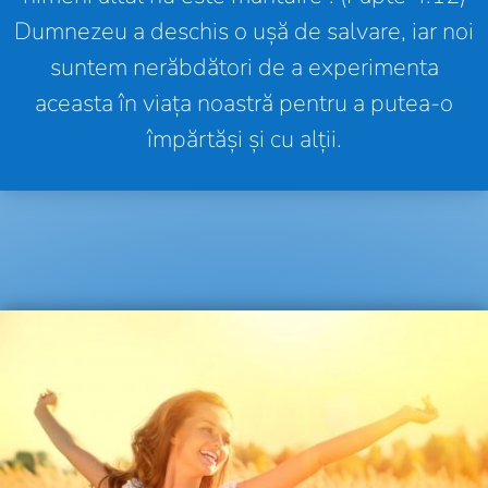
Dumnezeu a deschis o ușă de salvare, iar noi
suntem nerăbdători de a experimenta
aceasta în viața noastră pentru a putea-o
împărtăși și cu alții.