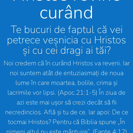
curând
Te bucuri de faptul că vei
petrece veșnicia cu Hristos
și cu cei dragi ai tăi?
Noi credem că în curând Hristos va reveni. Iar
noi suntem atât de entuziasmați de noua
lume în care moartea, bolile, crima și
lacrimile vor lipsi. (Apoc.21:1-5) În ziua de
azi este mai ușor să crezi decât să fii
necredincios. Află și tu de ce. Iar apoi: De ce
tocmai Hristos? Pentru că Biblia spune „În
nimeni altul nu este mântuire”. (Fapte 4:12)