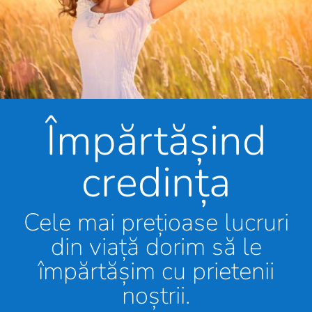
Împărtășind
credința
Cele mai prețioase lucruri
din viață dorim să le
împărtășim cu prietenii
noștrii.